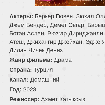
85 серия
86 серия
87 серия
Беркер Гювен, Зюхал Ол
Актеры:
89 серия
90 серия
Джем Бендер, Демет Эвгар, Бары
Ботан Аслан, Рюзгар Дириджанли,
Атеш, Джихангир Джейхан, Эдже 
Дилан Чичек Дениз
Драма
Жанр фильма:
Турция
Страна:
Домашний
Канал:
2023
Год:
Ахмет Катыксыз
Режиссер: