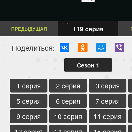
119 серия
ПРЕДЫДУЩАЯ
Поделиться:
Сезон 1
1 серия
2 серия
3 серия
5 серия
6 серия
7 серия
9 серия
10 серия
11 серия
13 серия
14 серия
15 серия