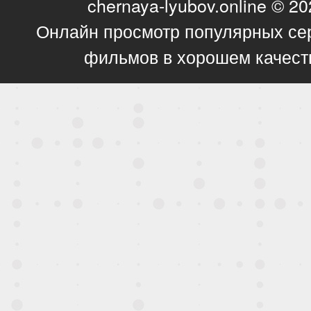
chernaya-lyubov.online © 2
Онлайн просмотр популярных се
фильмов в хорошем качест