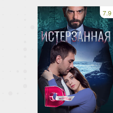
49 серия
50 серия
51 серия
7.9
53 серия
54 серия
55 серия
57 серия
58 серия
59 серия
61 серия
62 серия
63 серия
65 серия
66 серия
67 серия
69 серия
70 серия
71 серия
73 серия
74 серия
75 серия
77 серия
78 серия
79 серия
81 серия
82 серия
83 серия