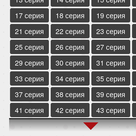
17 серия
18 серия
19 серия
21 серия
22 серия
23 серия
25 серия
26 серия
27 серия
29 серия
30 серия
31 серия
33 серия
34 серия
35 серия
37 серия
38 серия
39 серия
41 серия
42 серия
43 серия
45 серия
46 серия
47 серия