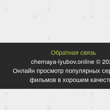
Обратная связь
chernaya-lyubov.online © 2
Онлайн просмотр популярных се
фильмов в хорошем качест