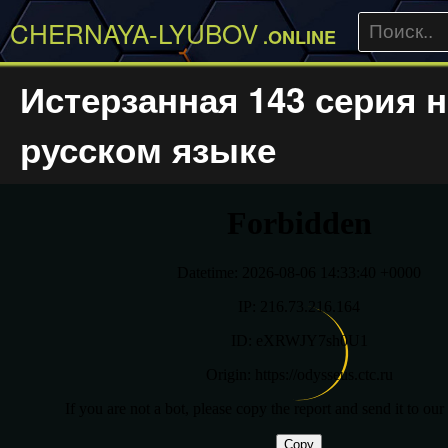
CHERNAYA-LYUBOV
.ONLINE
Истерзанная 143 серия н
русском языке