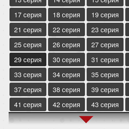
17 серия
18 серия
19 серия
21 серия
22 серия
23 серия
25 серия
26 серия
27 серия
29 серия
30 серия
31 серия
33 серия
34 серия
35 серия
37 серия
38 серия
39 серия
41 серия
42 серия
43 серия
45 серия
46 серия
47 серия