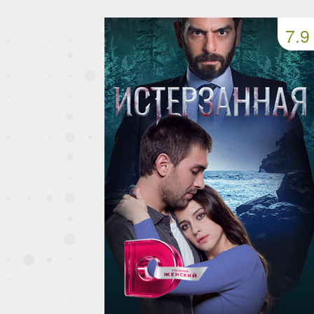
49 серия
50 серия
51 серия
7.9
53 серия
54 серия
55 серия
57 серия
58 серия
59 серия
61 серия
62 серия
63 серия
65 серия
66 серия
67 серия
69 серия
70 серия
71 серия
73 серия
74 серия
75 серия
77 серия
78 серия
79 серия
81 серия
82 серия
83 серия