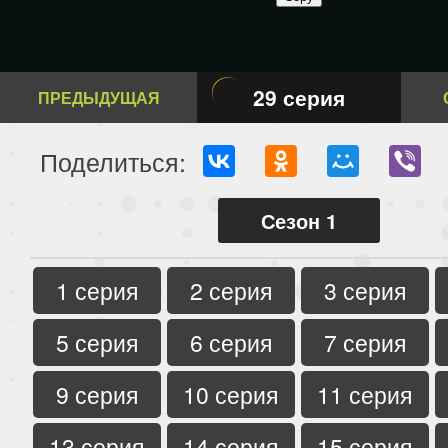
29 серия
ПРЕДЫДУЩАЯ
Поделиться:
Сезон 1
1 серия
2 серия
3 серия
5 серия
6 серия
7 серия
9 серия
10 серия
11 серия
13 серия
14 серия
15 серия