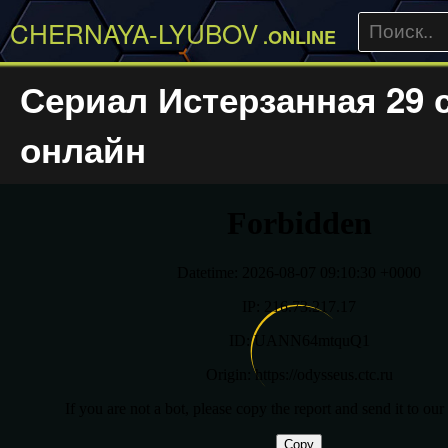
CHERNAYA-LYUBOV
.ONLINE
Сериал Истерзанная 29 
онлайн