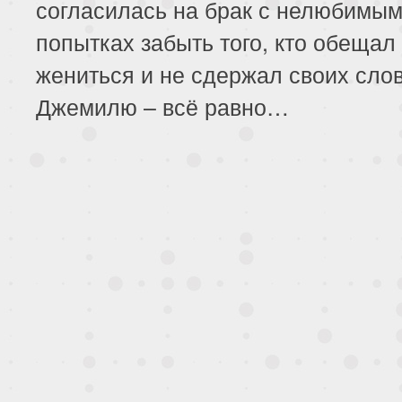
согласилась на брак с нелюбимым
попытках забыть того, кто обещал
189 серия
190 серия
191 серия
жениться и не сдержал своих слов
193 серия
194 серия
195 серия
Джемилю – всё равно…
197 серия
198 серия
199 серия
201 серия
202 серия
203 серия
205 серия
206 серия
207 серия