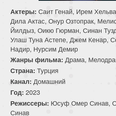
85 серия
86 серия
87 серия
Саит Генай, Ирем Хельва
Актеры:
Дила Актас, Онур Озтопрак, Мели
89 серия
90 серия
91 серия
Йилдыз, Оикю Гюрман, Синан Туз
93 серия
94 серия
95 серия
Улаш Туна Астепе, Джем Кенар, 
Надир, Нурсим Демир
97 серия
98 серия
99 серия
Драма, Мелодра
Жанры фильма:
101 серия
102 серия
103 серия
Турция
Страна:
105 серия
106 серия
107 серия
Домашний
Канал:
109 серия
110 серия
111 серия
2023
Год:
Юсуф Омер Синав, 
Режиссеры:
113 серия
114 серия
115 серия
Синав