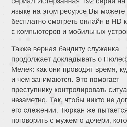
сериал Истерзанная 192 серия на
153 серия
154 серия
155 серия
языке на этом ресурсе Вы можете
бесплатно смотреть онлайн в HD 
157 серия
158 серия
159 серия
с компьютеров и мобильных устро
161 серия
162 серия
163 серия
Также верная бандиту служанка
165 серия
166 серия
167 серия
продолжает докладывать о Нюлеф
169 серия
170 серия
171 серия
Мелек: как они проводят время, к
и чем занимаются. Это помогает
173 серия
174 серия
175 серия
преступнику контролировать ситу
177 серия
178 серия
179 серия
незаметно. Так, чтобы никто не до
его слежении. Тюркан же пытаетс
181 серия
182 серия
183 серия
поговорить с мужем о дочери, кот
185 серия
186 серия
187 серия