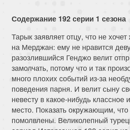
117 серия
118 серия
119 серия
121 серия
122 серия
123 серия
Содержание 192 серии 1 сезона
125 серия
126 серия
127 серия
Тарык заявляет отцу, что не хочет
на Мерджан: ему не нравится дев
129 серия
130 серия
131 серия
разозлившийся Генджо велит отп
133 серия
134 серия
135 серия
замолчать, потому что и так прои
137 серия
138 серия
139 серия
много плохих событий из-за необ
поведения парня. И велит сыну св
141 серия
142 серия
143 серия
невесту в какое-нибудь классное 
145 серия
146 серия
147 серия
место. Показать окружающим, что
помолвлены. Великолепный турец
149 серия
150 серия
151 серия