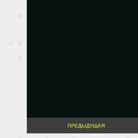
ПРЕДЫДУЩАЯ