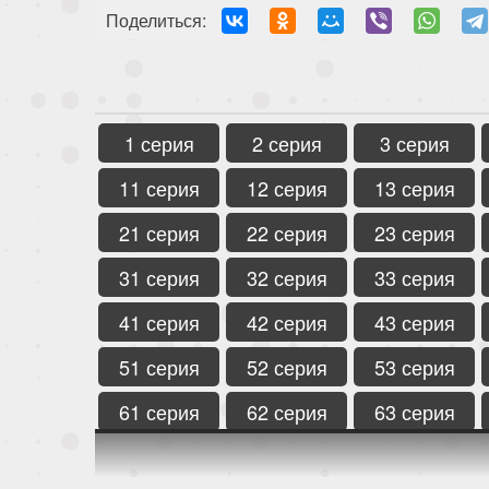
Поделиться:
1 серия
2 серия
3 серия
11 серия
12 серия
13 серия
21 серия
22 серия
23 серия
31 серия
32 серия
33 серия
41 серия
42 серия
43 серия
51 серия
52 серия
53 серия
61 серия
62 серия
63 серия
71 серия
72 серия
73 серия