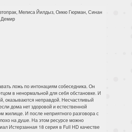
88 серия
89 серия
90 серия
Озтопрак, Мелиса Йилдыз, Оикю Гюрман, Синан
98 серия
99 серия
100 серия
м Демир
108 серия
109 серия
110 серия
118 серия
119 серия
120 серия
128 серия
129 серия
130 серия
138 серия
139 серия
140 серия
148 серия
149 серия
150 серия
навать ложь по интонациям собеседника. Он
158 серия
159 серия
160 серия
отцом в ненормальной для себя обстановке. И
168 серия
169 серия
170 серия
пой, оказываются неправдой. Несчастливый
, если дома нет здоровой и естественной
178 серия
179 серия
180 серия
ом жилище. И после неприятного разговора с
лохо на душе. На этом ресурсе можно
188 серия
189 серия
190 серия
иал Истерзанная 18 серия в Full HD качестве