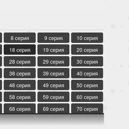
8 серия
9 серия
10 серия
18 серия
19 серия
20 серия
28 серия
29 серия
30 серия
38 серия
39 серия
40 серия
48 серия
49 серия
50 серия
58 серия
59 серия
60 серия
68 серия
69 серия
70 серия
78 серия
79 серия
80 серия