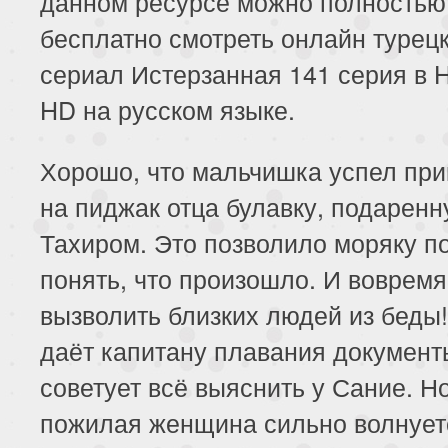
данном ресурсе можно полностью
153 серия
154 серия
155 серия
бесплатно смотреть онлайн турец
сериал Истерзанная 141 серия в H
157 серия
158 серия
159 серия
HD на русском языке.
161 серия
162 серия
163 серия
Хорошо, что мальчишка успел при
165 серия
166 серия
167 серия
на пиджак отца булавку, подарен
169 серия
170 серия
171 серия
Тахиром. Это позволило моряку п
понять, что произошло. И вовремя
173 серия
174 серия
175 серия
вызволить близких людей из беды!
177 серия
178 серия
179 серия
даёт капитану плавания документ
советует всё выяснить у Сание. Н
181 серия
182 серия
183 серия
пожилая женщина сильно волнует
185 серия
186 серия
187 серия