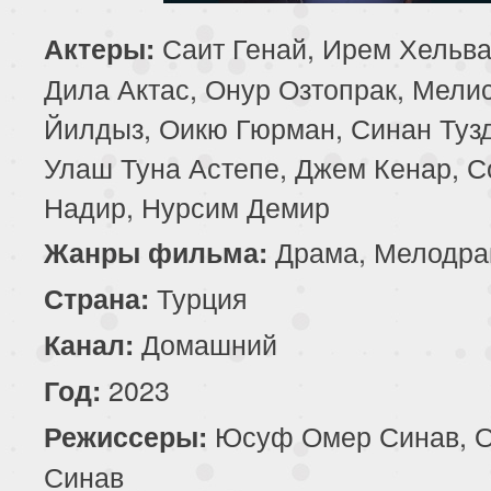
85 серия
86 серия
87 серия
Саит Генай, Ирем Хельва
Актеры:
Дила Актас, Онур Озтопрак, Мели
89 серия
90 серия
91 серия
Йилдыз, Оикю Гюрман, Синан Туз
93 серия
94 серия
95 серия
Улаш Туна Астепе, Джем Кенар, 
Надир, Нурсим Демир
97 серия
98 серия
99 серия
Драма, Мелодра
Жанры фильма:
101 серия
102 серия
103 серия
Турция
Страна:
105 серия
106 серия
107 серия
Домашний
Канал:
109 серия
110 серия
111 серия
2023
Год:
Юсуф Омер Синав, 
Режиссеры:
113 серия
114 серия
115 серия
Синав