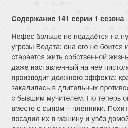
117 серия
118 серия
119 серия
121 серия
122 серия
123 серия
Содержание 141 серии 1 сезона
125 серия
126 серия
127 серия
Нефес больше не поддаётся на п
угрозы Ведата: она его не боится 
129 серия
130 серия
131 серия
старается жить собственной жизн
133 серия
134 серия
135 серия
даже наставленный на неё пистол
137 серия
138 серия
139 серия
производит должного эффекта: кр
закалилась в длительных противо
141 серия
142 серия
143 серия
с бывшим мучителем. Но теперь о
145 серия
146 серия
147 серия
вместе с сыном – пленники. Похи
посадил их в машину и увёз домой
149 серия
150 серия
151 серия