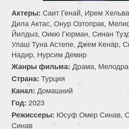
85 серия
86 серия
87 серия
Саит Генай, Ирем Хельва
Актеры:
Дила Актас, Онур Озтопрак, Мели
89 серия
90 серия
91 серия
Йилдыз, Оикю Гюрман, Синан Туз
93 серия
94 серия
95 серия
Улаш Туна Астепе, Джем Кенар, 
Надир, Нурсим Демир
97 серия
98 серия
99 серия
Драма, Мелодра
Жанры фильма:
101 серия
102 серия
103 серия
Турция
Страна:
105 серия
106 серия
107 серия
Домашний
Канал:
109 серия
110 серия
111 серия
2023
Год:
Юсуф Омер Синав, 
Режиссеры:
113 серия
114 серия
115 серия
Синав