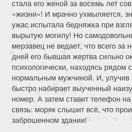
стала его женой за восемь лет со
«жизни»! И мрачно ухмыляется, зн
189 серия
190 серия
191 серия
ужас испытала бедняжка при взгл
193 серия
194 серия
195 серия
вырытую могилу! Но самодовольн
197 серия
198 серия
199 серия
мерзавец не ведает, что всего за 
дней его бывшая жертва сильно о
201 серия
202 серия
203 серия
психологически, находясь рядом с
205 серия
206 серия
207 серия
нормальным мужчиной. И, улучив 
быстро набирает выученный наизу
номер. А затем ставит телефон на
связь: моряк слышит всё, что про
заброшенном здании!