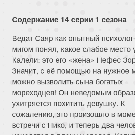
117 серия
118 серия
119 серия
121 серия
122 серия
123 серия
Содержание 14 серии 1 сезона
125 серия
126 серия
127 серия
Ведат Саяр как опытный психолог
мигом понял, какое слабое место 
129 серия
130 серия
131 серия
Калели: это его «жена» Нефес Зор
133 серия
134 серия
135 серия
Значит, с её помощью на нужное 
137 серия
138 серия
139 серия
можно вызволить сына богатых
мореходцев! Он неведомым образ
141 серия
142 серия
143 серия
ухитряется похитить девушку. К
145 серия
146 серия
147 серия
сожалению, это произошло в мом
встречи с Нико, и теперь два чело
149 серия
150 серия
151 серия