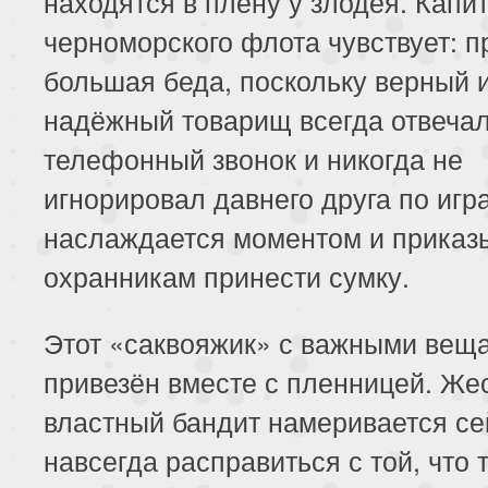
находятся в плену у злодея. Капи
153 серия
154 серия
155 серия
черноморского флота чувствует: 
большая беда, поскольку верный 
157 серия
158 серия
159 серия
надёжный товарищ всегда отвечал
161 серия
162 серия
163 серия
телефонный звонок и никогда не
игнорировал давнего друга по игр
165 серия
166 серия
167 серия
наслаждается моментом и приказ
169 серия
170 серия
171 серия
охранникам принести сумку.
173 серия
174 серия
175 серия
Этот «саквояжик» с важными вещ
177 серия
178 серия
179 серия
привезён вместе с пленницей. Же
властный бандит намеривается се
181 серия
182 серия
183 серия
навсегда расправиться с той, что т
185 серия
186 серия
187 серия