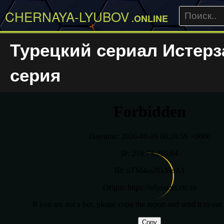
CHERNAYA-LYUBOV
.ONLINE
Турецкий сериал Истерз
серия