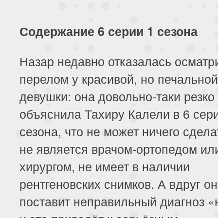
117 серия
118 серия
119 серия
121 серия
122 серия
123 серия
Содержание 6 серии 1 сезона
125 серия
126 серия
127 серия
Назар недавно отказалась осматр
перелом у красивой, но печальной
129 серия
130 серия
131 серия
девушки: она довольно-таки резко
133 серия
134 серия
135 серия
объяснила Тахиру Калели в 6 сер
137 серия
138 серия
139 серия
сезона, что не может ничего сдела
не является врачом-ортопедом ил
141 серия
142 серия
143 серия
хирургом, не имеет в наличии
145 серия
146 серия
147 серия
рентгеновских снимков. А вдруг о
поставит неправильный диагноз «н
149 серия
150 серия
151 серия