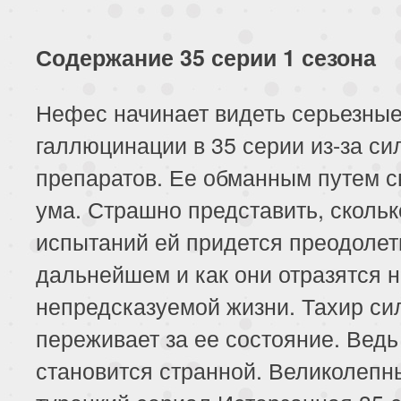
117 серия
118 серия
119 серия
121 серия
122 серия
123 серия
Содержание 35 серии 1 сезона
125 серия
126 серия
127 серия
Нефес начинает видеть серьезны
галлюцинации в 35 серии из-за с
129 серия
130 серия
131 серия
препаратов. Ее обманным путем с
133 серия
134 серия
135 серия
ума. Страшно представить, сколь
137 серия
138 серия
139 серия
испытаний ей придется преодолет
дальнейшем и как они отразятся 
141 серия
142 серия
143 серия
непредсказуемой жизни. Тахир си
145 серия
146 серия
147 серия
переживает за ее состояние. Ведь
становится странной. Великолепн
149 серия
150 серия
151 серия