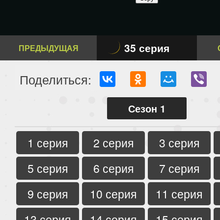
35 серия
ПРЕДЫДУЩАЯ
Поделиться:
Сезон 1
1 серия
2 серия
3 серия
5 серия
6 серия
7 серия
9 серия
10 серия
11 серия
13 серия
14 серия
15 серия