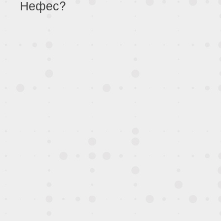
Нефес?
189 серия
190 серия
191 серия
193 серия
194 серия
195 серия
197 серия
198 серия
199 серия
201 серия
202 серия
203 серия
205 серия
206 серия
207 серия